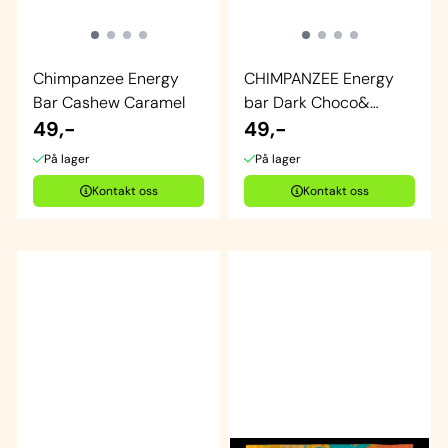
Chimpanzee Energy
CHIMPANZEE Energy
Bar Cashew Caramel
bar Dark Choco&
49,-
SeaSalt
49,-
På lager
På lager
Kontakt oss
Kontakt oss