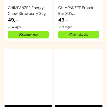
CHIMPANZEE Energy
CHIMPANZEE Protein
Chew Strawberry 35g
Bar 30%
49,-
Cocoa&Coconut
49,-
På lager
På lager
Kontakt oss
Kontakt oss