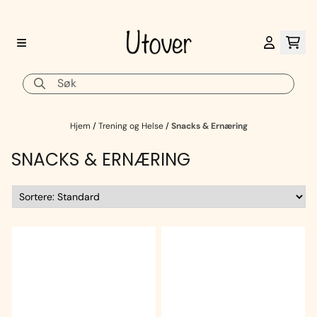
Hopp til innhold
Hjem
/
Trening og Helse
/
Snacks & Ernæring
SNACKS & ERNÆRING