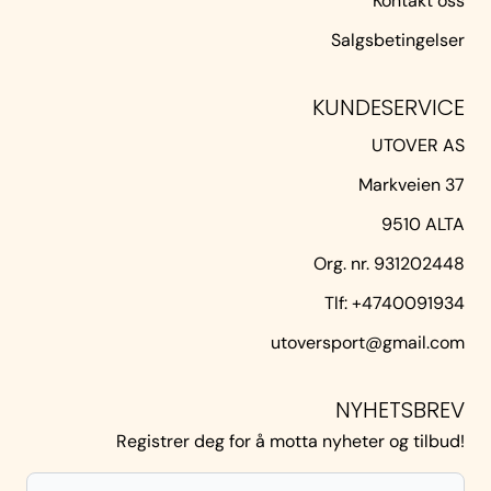
Kontakt oss
Salgsbetingelser
KUNDESERVICE
UTOVER AS
Markveien 37
9510 ALTA
Org. nr. 931202448
Tlf:
+4740091934
utoversport@gmail.com
NYHETSBREV
Registrer deg for å motta nyheter og tilbud!
E-p