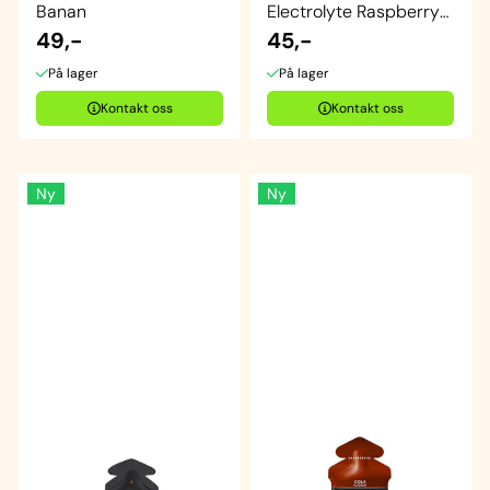
Banan
Electrolyte Raspberry
49,-
& Lemon Gel ...
45,-
På lager
På lager
Kontakt oss
Kontakt oss
Ny
Ny