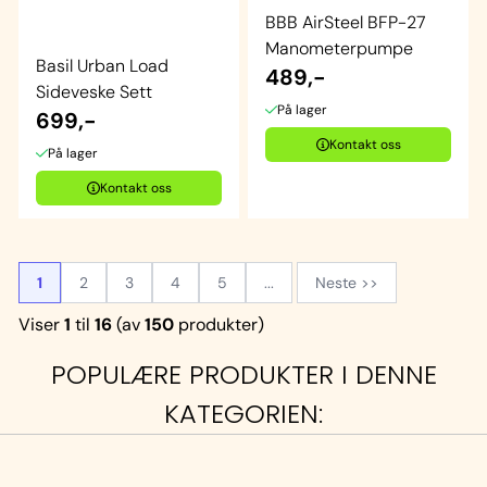
BBB AirSteel BFP-27
Manometerpumpe
Basil Urban Load
489,-
Sideveske Sett
På lager
699,-
Kontakt oss
På lager
Kontakt oss
1
2
3
4
5
...
Neste >>
Viser
1
til
16
(av
150
produkter)
POPULÆRE PRODUKTER I DENNE
KATEGORIEN: