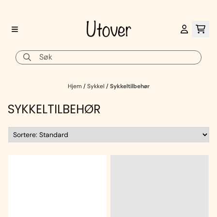
Hopp til innhold
Hjem
/
Sykkel
/
Sykkeltilbehør
SYKKELTILBEHØR