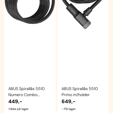
ABUS Spirallås 5510
ABUS Spirallås 5510
Numero Combo
Primo m/holder
m/holder
449,-
649,-
Ikke på lager
På lager