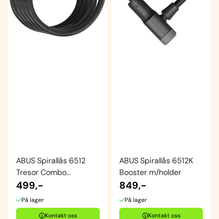
ABUS Spirallås 6512
ABUS Spirallås 6512K
Tresor Combo
Booster m/holder
m/holder
499,-
849,-
På lager
På lager
Kontakt oss
Kontakt oss